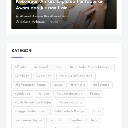
Kekeliruan Antara Diploma Pentadbiran
Awam dan Jurusan Lain
Ahmad Azeem Bin Ahmad Raslan
Selasa, Februari 11, 2025
KATEGORI
Affiliate
Automotif
Bola
Bulan Sabit Merah Malaysia
COVID-19
Guest Post
Halatuju DPA dan BAS
Info Pengajian Tinggi
Inovasi
Internship
Isu Semasa
Kehidupan
Kerjaya
Kesukarelawanan
Kucing
Majlis Perwakilan Pelajar
Menara Gading
Minggu Destini Siswa
Multimedia & Design
PEERs
Pemasaran Digital
Pendidik
Perjalanan Diploma