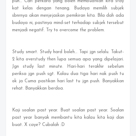
pun... Cari perkara yang boleh membuatkan kita stay
kat kelas dengan tenang. Budaya memilih subjek
sbnrnya akan menjejaskan pemikiran kita. Bila dah ada
budaya ni, pastinya mind-set terhadap subjek tersebut
menjadi negatif. Try to overcome the problem.
Study smart. Study hard boleh... Tapi jgn selalu. Takut-
2 kita overstudy then lupa semua apa yang dipelajari.
Jgn study last minute. Hari-hari terakhir sebelum
periksa jgn push sgt. Kalau dua tiga hari nak push tu
ok ja Cuma pastikan hari last tu jgn push. Banyakkan
rehat. Banyakkan berdoa.
Kaji soalan past year. Buat soalan past year. Soalan
past year banyak membantu kita kalau kita kaji dan
buat. X caye? Cubalah :D