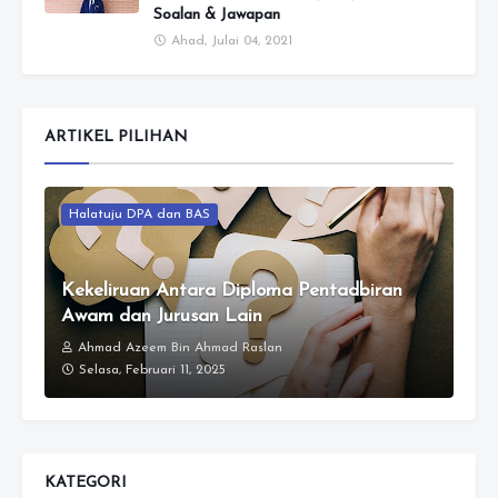
Soalan & Jawapan
Ahad, Julai 04, 2021
ARTIKEL PILIHAN
Halatuju DPA dan BAS
Kekeliruan Antara Diploma Pentadbiran
Awam dan Jurusan Lain
Ahmad Azeem Bin Ahmad Raslan
Selasa, Februari 11, 2025
KATEGORI