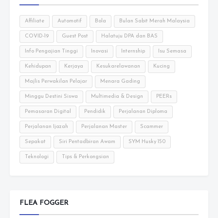
Affiliate
Automotif
Bola
Bulan Sabit Merah Malaysia
COVID-19
Guest Post
Halatuju DPA dan BAS
Info Pengajian Tinggi
Inovasi
Internship
Isu Semasa
Kehidupan
Kerjaya
Kesukarelawanan
Kucing
Majlis Perwakilan Pelajar
Menara Gading
Minggu Destini Siswa
Multimedia & Design
PEERs
Pemasaran Digital
Pendidik
Perjalanan Diploma
Perjalanan Ijazah
Perjalanan Master
Scammer
Sepakat
Siri Pentadbiran Awam
SYM Husky 150
Teknologi
Tips & Perkongsian
FLEA FOGGER