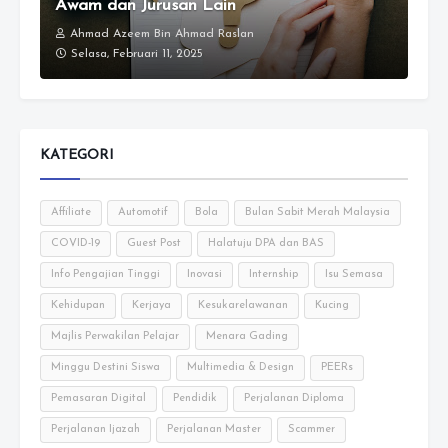
Awam dan Jurusan Lain
Ahmad Azeem Bin Ahmad Raslan
Selasa, Februari 11, 2025
KATEGORI
Affiliate
Automotif
Bola
Bulan Sabit Merah Malaysia
COVID-19
Guest Post
Halatuju DPA dan BAS
Info Pengajian Tinggi
Inovasi
Internship
Isu Semasa
Kehidupan
Kerjaya
Kesukarelawanan
Kucing
Majlis Perwakilan Pelajar
Menara Gading
Minggu Destini Siswa
Multimedia & Design
PEERs
Pemasaran Digital
Pendidik
Perjalanan Diploma
Perjalanan Ijazah
Perjalanan Master
Scammer