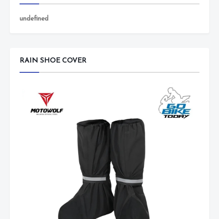
u
n
d
e
f
n
e
d
RAIN SHOE COVER