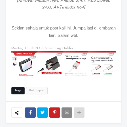
[Riwayat Muslim 1984, Ahmad 5/417, Abu Dawud
2433, At-Tirmidzi 1164]
Sekian sahaja untuk post kali ini. Jumpa lagi di lembaran
lain. Salam wbt.
Maxtag Touch N Go Smart Tag Holder
Tags
Kehidupan