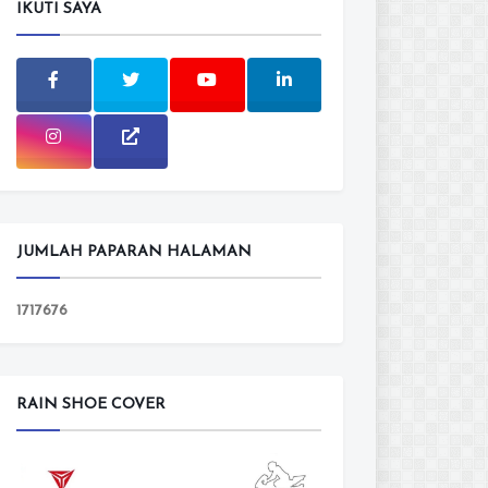
IKUTI SAYA
JUMLAH PAPARAN HALAMAN
1
7
1
7
6
7
6
RAIN SHOE COVER