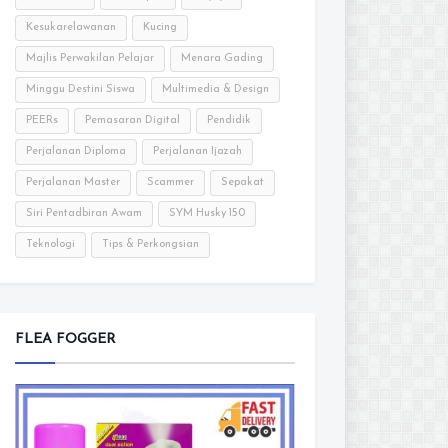
Kesukarelawanan
Kucing
Majlis Perwakilan Pelajar
Menara Gading
Minggu Destini Siswa
Multimedia & Design
PEERs
Pemasaran Digital
Pendidik
Perjalanan Diploma
Perjalanan Ijazah
Perjalanan Master
Scammer
Sepakat
Siri Pentadbiran Awam
SYM Husky 150
Teknologi
Tips & Perkongsian
FLEA FOGGER