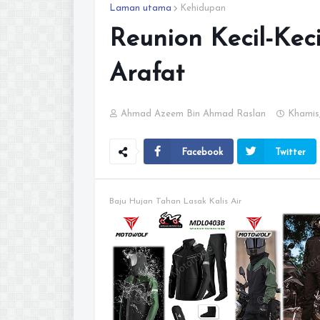
Laman utama
Kehidupan
Reunion Kecil-Kec
Arafat
Ahmad Azeem Bin Ahmad Raslan
Khamis,
Facebook
Twitter
Baju Hujan Tahan Lasak Kalis Air