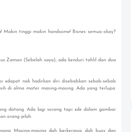
pa! Makin tinggi makin handsome! Bisnes semua okay?
s Zaman (Sebelah saya), ada kenduri tahlil dan doa
pi xdapat nak hadirkan diri disebabkan sebab-sebab
sih di alma mater masing-masing. Ada yang terlupa.
 yang datang. Ada lagi sorang tapi xde dalam gambar
an orang jelah.
ang. Masing-masing dah berkerjaya, dah busy dgn