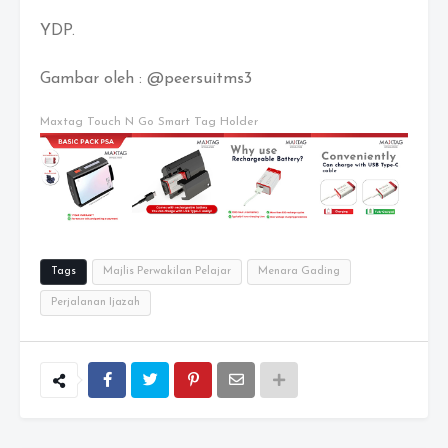
YDP.
Gambar oleh : @peersuitms3
Maxtag Touch N Go Smart Tag Holder
Tags
Majlis Perwakilan Pelajar
Menara Gading
Perjalanan Ijazah