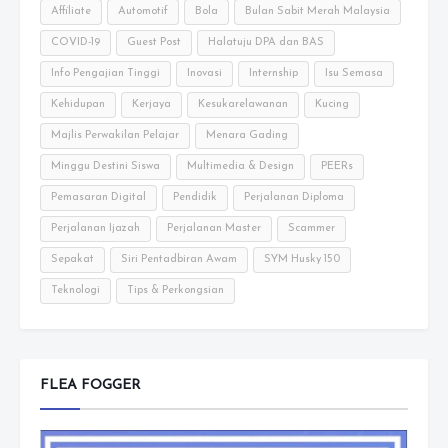
Affiliate
Automotif
Bola
Bulan Sabit Merah Malaysia
COVID-19
Guest Post
Halatuju DPA dan BAS
Info Pengajian Tinggi
Inovasi
Internship
Isu Semasa
Kehidupan
Kerjaya
Kesukarelawanan
Kucing
Majlis Perwakilan Pelajar
Menara Gading
Minggu Destini Siswa
Multimedia & Design
PEERs
Pemasaran Digital
Pendidik
Perjalanan Diploma
Perjalanan Ijazah
Perjalanan Master
Scammer
Sepakat
Siri Pentadbiran Awam
SYM Husky 150
Teknologi
Tips & Perkongsian
FLEA FOGGER