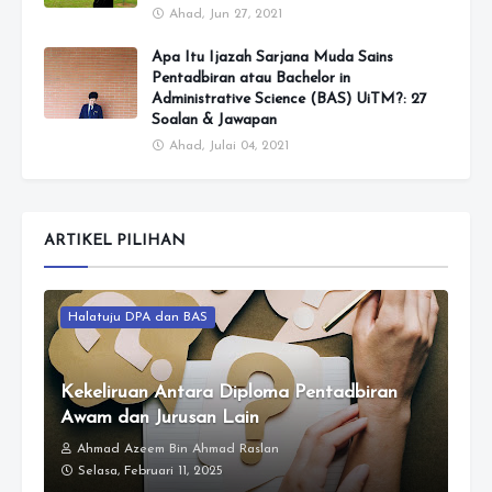
Ahad, Jun 27, 2021
Apa Itu Ijazah Sarjana Muda Sains
Pentadbiran atau Bachelor in
Administrative Science (BAS) UiTM?: 27
Soalan & Jawapan
Ahad, Julai 04, 2021
ARTIKEL PILIHAN
Halatuju DPA dan BAS
Kekeliruan Antara Diploma Pentadbiran
Awam dan Jurusan Lain
Ahmad Azeem Bin Ahmad Raslan
Selasa, Februari 11, 2025