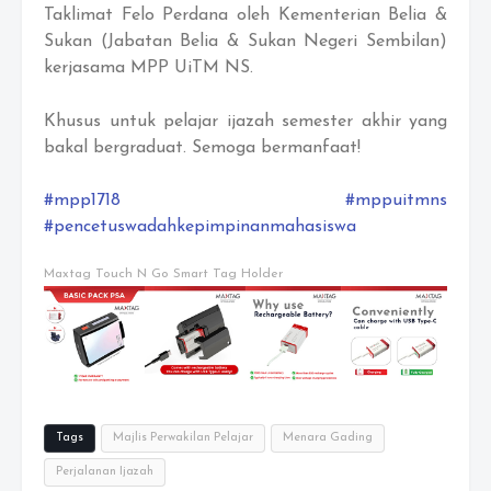
Taklimat Felo Perdana oleh Kementerian Belia &
Sukan (Jabatan Belia & Sukan Negeri Sembilan)
kerjasama MPP UiTM NS.
Khusus untuk pelajar ijazah semester akhir yang
bakal bergraduat. Semoga bermanfaat!
#mpp1718
#mppuitmns
#pencetuswadahkepimpinanmahasiswa
Maxtag Touch N Go Smart Tag Holder
Tags
Majlis Perwakilan Pelajar
Menara Gading
Perjalanan Ijazah