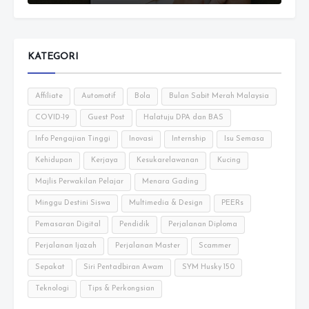
KATEGORI
Affiliate
Automotif
Bola
Bulan Sabit Merah Malaysia
COVID-19
Guest Post
Halatuju DPA dan BAS
Info Pengajian Tinggi
Inovasi
Internship
Isu Semasa
Kehidupan
Kerjaya
Kesukarelawanan
Kucing
Majlis Perwakilan Pelajar
Menara Gading
Minggu Destini Siswa
Multimedia & Design
PEERs
Pemasaran Digital
Pendidik
Perjalanan Diploma
Perjalanan Ijazah
Perjalanan Master
Scammer
Sepakat
Siri Pentadbiran Awam
SYM Husky 150
Teknologi
Tips & Perkongsian