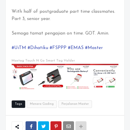
With half of postgraduate part time classmates.
Part 3, senior year.
Semoga tamat pengajian on time. GOT. Amin.
#UiTM
#Dihatiku
#FSPPP
#EMAS
#Master
Maxtag Touch N Go Smart Tag Holder
Tags
Menara Gading
Perjalanan Master