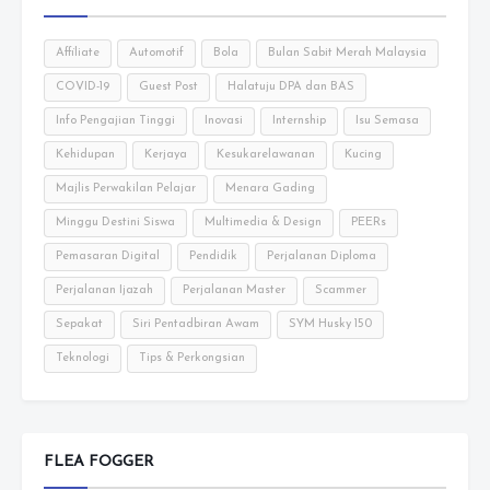
Affiliate
Automotif
Bola
Bulan Sabit Merah Malaysia
COVID-19
Guest Post
Halatuju DPA dan BAS
Info Pengajian Tinggi
Inovasi
Internship
Isu Semasa
Kehidupan
Kerjaya
Kesukarelawanan
Kucing
Majlis Perwakilan Pelajar
Menara Gading
Minggu Destini Siswa
Multimedia & Design
PEERs
Pemasaran Digital
Pendidik
Perjalanan Diploma
Perjalanan Ijazah
Perjalanan Master
Scammer
Sepakat
Siri Pentadbiran Awam
SYM Husky 150
Teknologi
Tips & Perkongsian
FLEA FOGGER