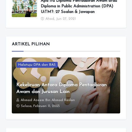
Apa Itu Diploma Pentadbiran Awam atau
Diploma in Public Administration (DPA)
UiTM?: 27 Soalan & Jawapan
Ahad, Jun 27, 2021
ARTIKEL PILIHAN
Halatuju DPA dan BAS
Kekeliruan Antara Diploma Pentadbiran
Awam dan Jurusan Lain
Ahmad Azeem Bin Ahmad Raslan
Selasa, Februari 11, 2025