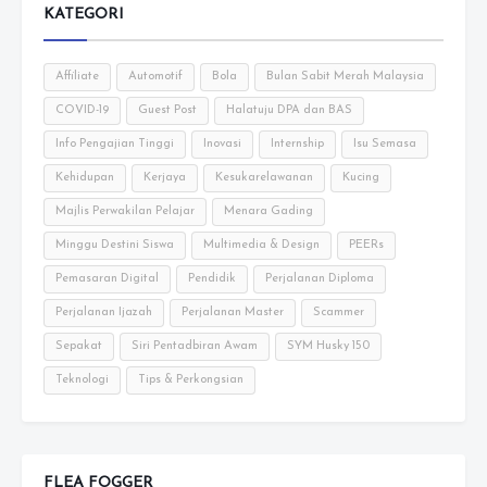
KATEGORI
Affiliate
Automotif
Bola
Bulan Sabit Merah Malaysia
COVID-19
Guest Post
Halatuju DPA dan BAS
Info Pengajian Tinggi
Inovasi
Internship
Isu Semasa
Kehidupan
Kerjaya
Kesukarelawanan
Kucing
Majlis Perwakilan Pelajar
Menara Gading
Minggu Destini Siswa
Multimedia & Design
PEERs
Pemasaran Digital
Pendidik
Perjalanan Diploma
Perjalanan Ijazah
Perjalanan Master
Scammer
Sepakat
Siri Pentadbiran Awam
SYM Husky 150
Teknologi
Tips & Perkongsian
FLEA FOGGER