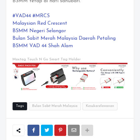
BSMM tetap di hati sanubari.
#VAD44
#MRCS
Malaysian Red Crescent
BSMM Negeri Selangor
Bulan Sabit Merah Malaysia Daerah Petaling
BSMM VAD 44 Shah Alam
Maxtag Touch N Go Smart Tag Holder
Tags
Bulan Sabit Merah Malaysia
Kesukarelawanan