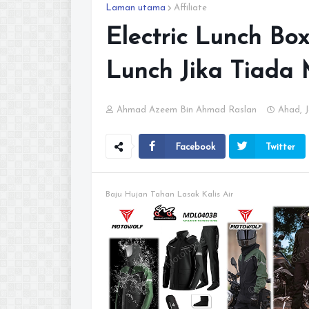
Laman utama
Affiliate
Electric Lunch Bo
Lunch Jika Tiada 
Ahmad Azeem Bin Ahmad Raslan
Ahad, J
Facebook
Twitter
Baju Hujan Tahan Lasak Kalis Air