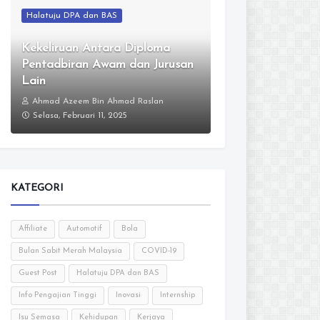
Halatuju DPA dan BAS
Kekeliruan Antara Diploma
Pentadbiran Awam dan Jurusan
Lain
Ahmad Azeem Bin Ahmad Raslan
Selasa, Februari 11, 2025
KATEGORI
Affiliate
Automotif
Bola
Bulan Sabit Merah Malaysia
COVID-19
Guest Post
Halatuju DPA dan BAS
Info Pengajian Tinggi
Inovasi
Internship
Isu Semasa
Kehidupan
Kerjaya