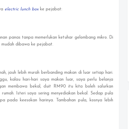
awa
electric lunch box
ke pejabat:
anan panas tanpa memerlukan ketuhar gelombang mikro. Di
n mudah dibawa ke pejabat.
h, jauh lebih murah berbanding makan di luar setiap hari.
u, kalau hari-hari saya makan luar, saya perlu belanja
an membawa bekal, duit RM90 itu kita boleh salurkan
rumah. Isteri saya sering menyediakan bekal. Sedap pula
pa pada keesokan harinya. Tambahan pula, kosnya lebih