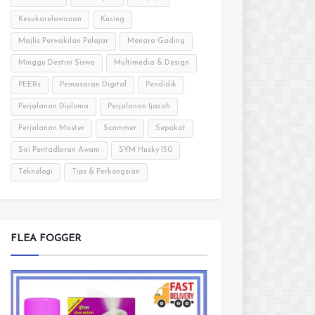
Kesukarelawanan
Kucing
Majlis Perwakilan Pelajar
Menara Gading
Minggu Destini Siswa
Multimedia & Design
PEERs
Pemasaran Digital
Pendidik
Perjalanan Diploma
Perjalanan Ijazah
Perjalanan Master
Scammer
Sepakat
Siri Pentadbiran Awam
SYM Husky 150
Teknologi
Tips & Perkongsian
FLEA FOGGER