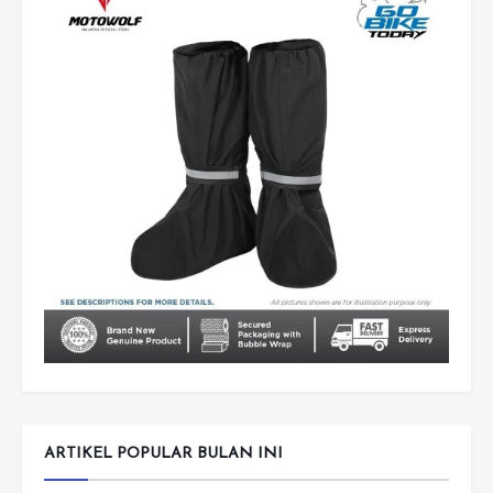
ARTIKEL POPULAR BULAN INI