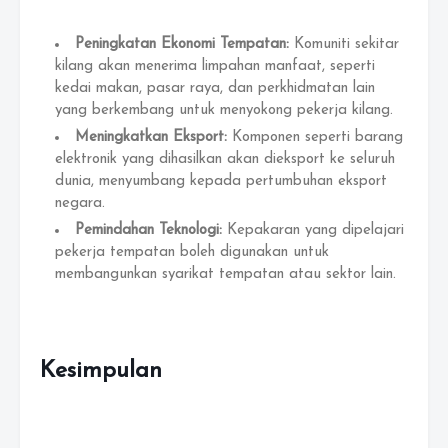
Peningkatan Ekonomi Tempatan:
Komuniti sekitar
kilang akan menerima limpahan manfaat, seperti
kedai makan, pasar raya, dan perkhidmatan lain
yang berkembang untuk menyokong pekerja kilang.
Meningkatkan Eksport:
Komponen seperti barang
elektronik yang dihasilkan akan dieksport ke seluruh
dunia, menyumbang kepada pertumbuhan eksport
negara.
Pemindahan Teknologi:
Kepakaran yang dipelajari
pekerja tempatan boleh digunakan untuk
membangunkan syarikat tempatan atau sektor lain.
Kesimpulan