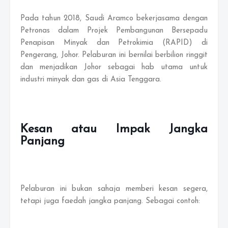
Pada tahun 2018, Saudi Aramco bekerjasama dengan
Petronas dalam Projek Pembangunan Bersepadu
Penapisan Minyak dan Petrokimia (RAPID) di
Pengerang, Johor. Pelaburan ini bernilai berbilion ringgit
dan menjadikan Johor sebagai hab utama untuk
industri minyak dan gas di Asia Tenggara.
Kesan atau Impak Jangka
Panjang
Pelaburan ini bukan sahaja memberi kesan segera,
tetapi juga faedah jangka panjang. Sebagai contoh: