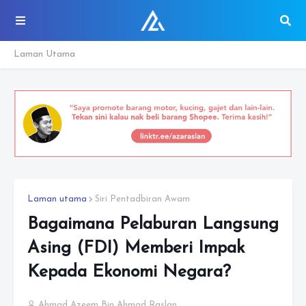
Laman Utama
Laman utama
Siri Pentadbiran Awam
Bagaimana Pelaburan Langsung
Asing (FDI) Memberi Impak
Kepada Ekonomi Negara?
Ahmad Azeem Bin Ahmad Raslan