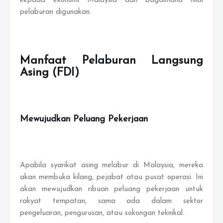
kepada ekonomi Malaysia dan bagaimana nilai
pelaburan digunakan.
Manfaat Pelaburan Langsung
Asing (FDI)
Mewujudkan Peluang Pekerjaan
Apabila syarikat asing melabur di Malaysia, mereka
akan membuka kilang, pejabat atau pusat operasi. Ini
akan mewujudkan ribuan peluang pekerjaan untuk
rakyat tempatan, sama ada dalam sektor
pengeluaran, pengurusan, atau sokongan teknikal.