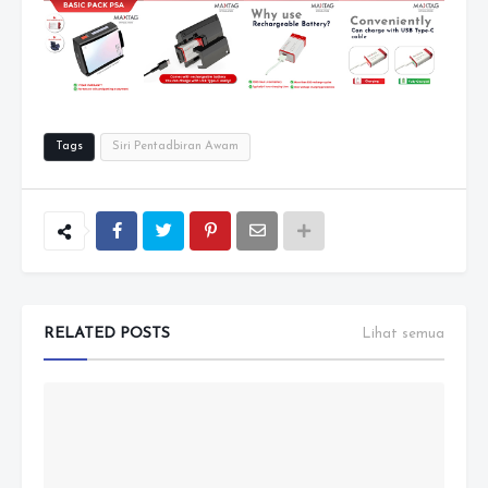
Tags
Siri Pentadbiran Awam
RELATED POSTS
Lihat semua