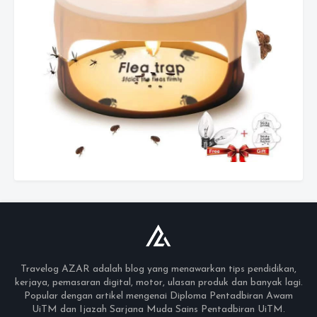
Travelog AZAR adalah blog yang menawarkan tips pendidikan,
kerjaya, pemasaran digital, motor, ulasan produk dan banyak lagi.
Popular dengan artikel mengenai Diploma Pentadbiran Awam
UiTM dan Ijazah Sarjana Muda Sains Pentadbiran UiTM.