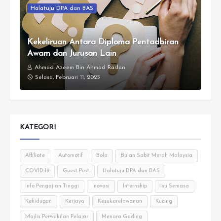
Halatuju DPA dan BAS
Kekeliruan Antara Diploma Pentadbiran
Awam dan Jurusan Lain
Ahmad Azeem Bin Ahmad Raslan
Selasa, Februari 11, 2025
KATEGORI
Affiliate
Automotif
Bola
Bulan Sabit Merah Malaysia
COVID-19
Guest Post
Halatuju DPA dan BAS
Info Pengajian Tinggi
Inovasi
Internship
Isu Semasa
Kehidupan
Kerjaya
Kesukarelawanan
Kucing
Majlis Perwakilan Pelajar
Menara Gading