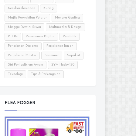
Kesukarelawanan
Kucing
Majlis Perwakilan Pelajar
Menara Gading
Minggu Destini Siswa
Multimedia & Design
PEERs
Pemasaran Digital
Pendidik
Perjalanan Diploma
Perjalanan Ijazah
Perjalanan Master
Scammer
Sepakat
Siri Pentadbiran Awam
SYM Husky 150
Teknologi
Tips & Perkongsian
FLEA FOGGER