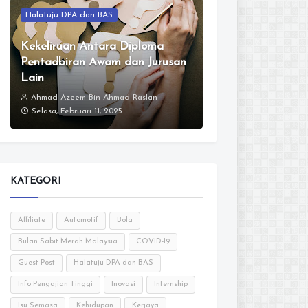
Halatuju DPA dan BAS
Kekeliruan Antara Diploma
Pentadbiran Awam dan Jurusan
Lain
Ahmad Azeem Bin Ahmad Raslan
Selasa, Februari 11, 2025
KATEGORI
Affiliate
Automotif
Bola
Bulan Sabit Merah Malaysia
COVID-19
Guest Post
Halatuju DPA dan BAS
Info Pengajian Tinggi
Inovasi
Internship
Isu Semasa
Kehidupan
Kerjaya