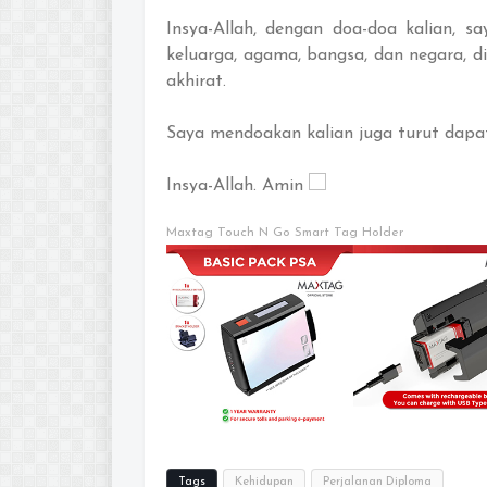
Insya-Allah, dengan doa-doa kalian, 
keluarga, agama, bangsa, dan negara, 
akhirat.
Saya mendoakan kalian juga turut dapa
Insya-Allah. Amin
Maxtag Touch N Go Smart Tag Holder
Tags
Kehidupan
Perjalanan Diploma