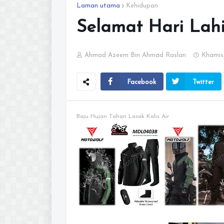
Laman utama
Kehidupan
Selamat Hari Lahi
Ahmad Azeem Bin Ahmad Raslan
Khamis,
Facebook
Twitter
Baju Hujan Tahan Lasak Kalis Air