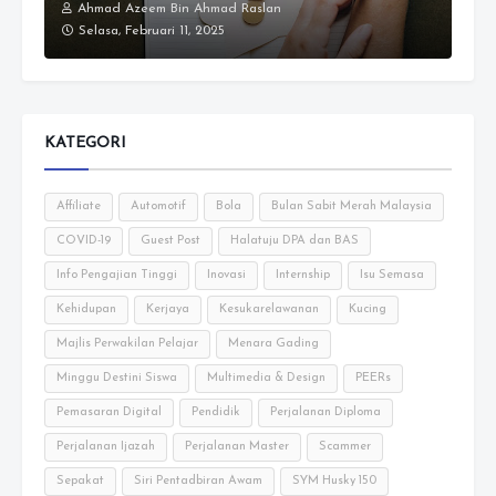
Ahmad Azeem Bin Ahmad Raslan
Selasa, Februari 11, 2025
KATEGORI
Affiliate
Automotif
Bola
Bulan Sabit Merah Malaysia
COVID-19
Guest Post
Halatuju DPA dan BAS
Info Pengajian Tinggi
Inovasi
Internship
Isu Semasa
Kehidupan
Kerjaya
Kesukarelawanan
Kucing
Majlis Perwakilan Pelajar
Menara Gading
Minggu Destini Siswa
Multimedia & Design
PEERs
Pemasaran Digital
Pendidik
Perjalanan Diploma
Perjalanan Ijazah
Perjalanan Master
Scammer
Sepakat
Siri Pentadbiran Awam
SYM Husky 150