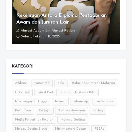
Kekeliruan Antara Diploma Pentadbiran
Awam dan Jurusan Lain
Ahmad Azeem Bin Ahmad Raslan
Selasa, Februari 11, 2025
KATEGORI
Affiliate
Automotif
Bola
Bulan Sabit Merah Malaysia
COVID-19
Guest Post
Halatuju DPA dan BAS
Info Pengajian Tinggi
Inovasi
Internship
Isu Semasa
Kehidupan
Kerjaya
Kesukarelawanan
Kucing
Majlis Perwakilan Pelajar
Menara Gading
Minggu Destini Siswa
Multimedia & Design
PEERs