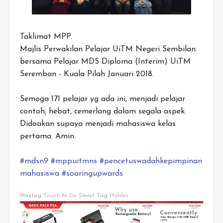
Taklimat MPP.
Majlis Perwakilan Pelajar UiTM Negeri Sembilan
bersama Pelajar MDS Diploma (Interim) UiTM
Seremban - Kuala Pilah Januari 2018.
Semoga 171 pelajar yg ada ini, menjadi pelajar
contoh, hebat, cemerlang dalam segala aspek.
Didoakan supaya menjadi mahasiswa kelas
pertama. Amin.
#mdsn9
#mppuitmns
#pencetuswadahkepimpinan
mahasiswa
#soaringupwards
Maxtag Touch N Go Smart Tag Holder