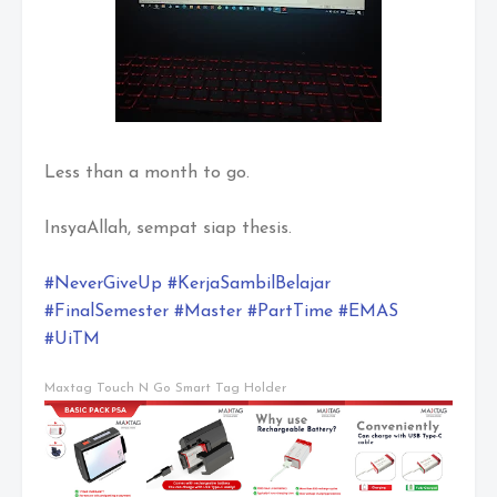
Less than a month to go.
InsyaAllah, sempat siap thesis.
#NeverGiveUp
#KerjaSambilBelajar
#FinalSemester
#Master
#PartTime
#EMAS
#UiTM
Maxtag Touch N Go Smart Tag Holder