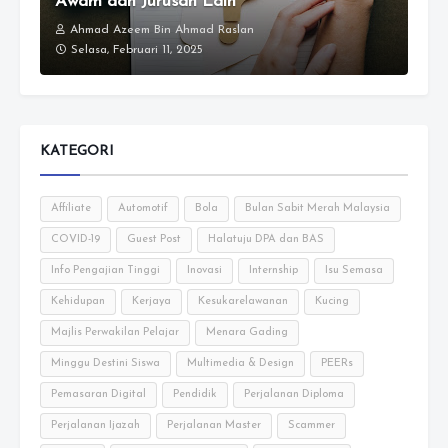
Awam dan Jurusan Lain
Ahmad Azeem Bin Ahmad Raslan
Selasa, Februari 11, 2025
KATEGORI
Affiliate
Automotif
Bola
Bulan Sabit Merah Malaysia
COVID-19
Guest Post
Halatuju DPA dan BAS
Info Pengajian Tinggi
Inovasi
Internship
Isu Semasa
Kehidupan
Kerjaya
Kesukarelawanan
Kucing
Majlis Perwakilan Pelajar
Menara Gading
Minggu Destini Siswa
Multimedia & Design
PEERs
Pemasaran Digital
Pendidik
Perjalanan Diploma
Perjalanan Ijazah
Perjalanan Master
Scammer