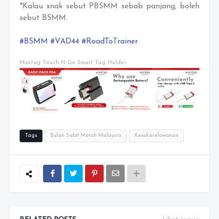
*Kalau xnak sebut PBSMM sebab panjang, boleh
sebut BSMM.
#BSMM
#VAD44
#RoadToTrainer
Maxtag Touch N Go Smart Tag Holder
Tags
Bulan Sabit Merah Malaysia
Kesukarelawanan