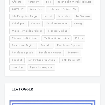
Affiliate
Automotif
Bola
Bulan Sabit Merah Malaysia
COVID-19
Guest Post
Halatuju DPA dan BAS
Info Pengajian Tinggi
Inovasi
Internship
Isu Semasa
Kehidupan
Kerjaya
Kesukarelawanan
Kucing
Majlis Perwakilan Pelajar
Menara Gading
Minggu Destini Siswa
Multimedia & Design
PEERs
Pemasaran Digital
Pendidik
Perjalanan Diploma
Perjalanan Ijazah
Perjalanan Master
Scammer
Sepakat
Siri Pentadbiran Awam
SYM Husky 150
Teknologi
Tips & Perkongsian
FLEA FOGGER