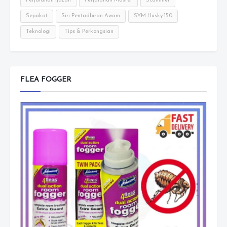
Perjalanan Ijazah
Perjalanan Master
Scammer
Sepakat
Siri Pentadbiran Awam
SYM Husky 150
Teknologi
Tips & Perkongsian
FLEA FOGGER