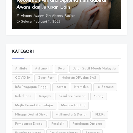
Kekeliruan Antara Diploma Pentadbiran
Awam dan Jurusan Lain
Ahmad Azeem Bin Ahmad Raslan
Selasa, Februari 11, 2025
KATEGORI
Affiliate
Automotif
Bola
Bulan Sabit Merah Malaysia
COVID-19
Guest Post
Halatuju DPA dan BAS
Info Pengajian Tinggi
Inovasi
Internship
Isu Semasa
Kehidupan
Kerjaya
Kesukarelawanan
Kucing
Majlis Perwakilan Pelajar
Menara Gading
Minggu Destini Siswa
Multimedia & Design
PEERs
Pemasaran Digital
Pendidik
Perjalanan Diploma