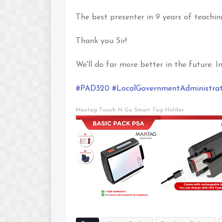
The best presenter in 9 years of teachin
Thank you Sir!
We'll do far more better in the future. 
#PAD320
#LocalGovernmentAdministrat
Maxtag Touch N Go Smart Tag Holder