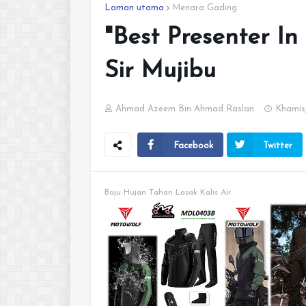
Laman utama
Menara Gading
"Best Presenter In
Sir Mujibu
Ahmad Azeem Bin Ahmad Raslan
Khamis,
Facebook
Twitter
Baju Hujan Tahan Lasak Kalis Air