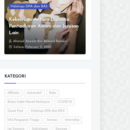
Halatuju DPA dan BAS
Kekeliruan Antara Diploma
Pentadbiran Awam dan Jurusan
Lain
Ahmad Azeem Bin Ahmad Raslan
Selasa, Februari 11, 2025
KATEGORI
Affiliate
Automotif
Bola
Bulan Sabit Merah Malaysia
COVID-19
Guest Post
Halatuju DPA dan BAS
Info Pengajian Tinggi
Inovasi
Internship
Isu Semasa
Kehidupan
Kerjaya