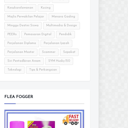
Kesukarelawanan
Kucing
Majlis Perwakilan Pelajar
Menara Gading
Minggu Destini Siswa
Multimedia & Design
PEERs
Pemasaran Digital
Pendidik
Perjalanan Diploma
Perjalanan Ijazah
Perjalanan Master
Scammer
Sepakat
Siri Pentadbiran Awam
SYM Husky 150
Teknologi
Tips & Perkongsian
FLEA FOGGER