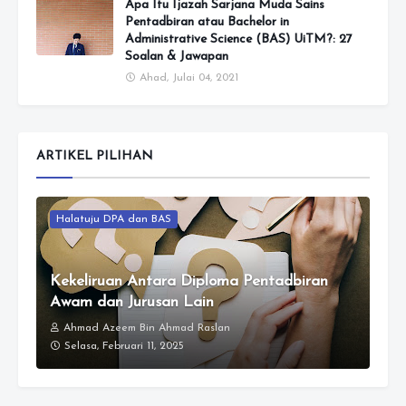
Apa Itu Ijazah Sarjana Muda Sains
Pentadbiran atau Bachelor in
Administrative Science (BAS) UiTM?: 27
Soalan & Jawapan
Ahad, Julai 04, 2021
ARTIKEL PILIHAN
Halatuju DPA dan BAS
Kekeliruan Antara Diploma Pentadbiran
Awam dan Jurusan Lain
Ahmad Azeem Bin Ahmad Raslan
Selasa, Februari 11, 2025