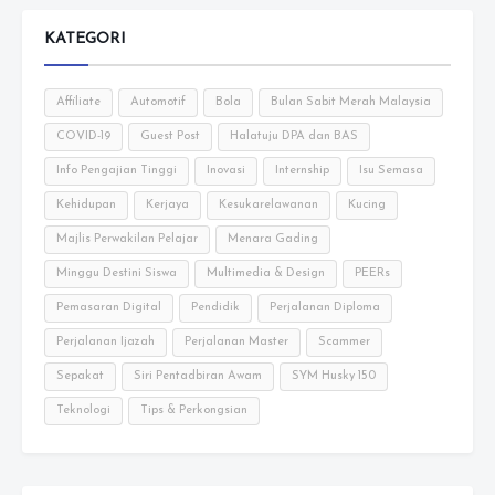
KATEGORI
Affiliate
Automotif
Bola
Bulan Sabit Merah Malaysia
COVID-19
Guest Post
Halatuju DPA dan BAS
Info Pengajian Tinggi
Inovasi
Internship
Isu Semasa
Kehidupan
Kerjaya
Kesukarelawanan
Kucing
Majlis Perwakilan Pelajar
Menara Gading
Minggu Destini Siswa
Multimedia & Design
PEERs
Pemasaran Digital
Pendidik
Perjalanan Diploma
Perjalanan Ijazah
Perjalanan Master
Scammer
Sepakat
Siri Pentadbiran Awam
SYM Husky 150
Teknologi
Tips & Perkongsian