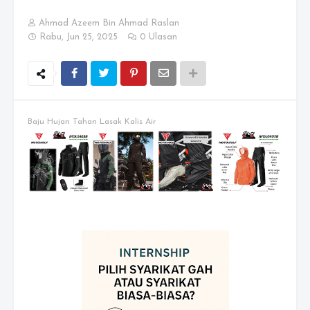
Ahmad Azeem Bin Ahmad Raslan
Rabu, Jun 25, 2025
0 Ulasan
Baju Hujan Tahan Lasak Kalis Air