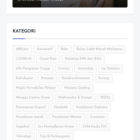
KATEGORI
Affiliate
Automotif
Bola
Bulan Sabit Merah Malaysia
COVID-19
Guest Post
Halatuju DPA dan BAS
Info Pengajian Tinggi
Inovasi
Internship
Isu Semasa
Kehidupan
Kerjaya
Kesukarelawanan
Kucing
Majlis Perwakilan Pelajar
Menara Gading
Minggu Destini Siswa
Multimedia & Design
PEERs
Pemasaran Digital
Pendidik
Perjalanan Diploma
Perjalanan Ijazah
Perjalanan Master
Scammer
Sepakat
Siri Pentadbiran Awam
SYM Husky 150
Teknologi
Tips & Perkongsian